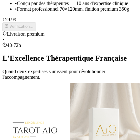
•
Conçu par des thérapeutes — 10 ans d'expertise clinique
•
Format professionnel 70×120mm, finition premium 350g
€
59.99
⏳ Vérification...
Livraison premium
•
48-72h
L'Excellence Thérapeutique Française
Quand deux expertises s'unissent pour révolutionner
l'accompagnement.
Tony Latrée
Thérapeute & Créateur de la Méthode AIO
Magnétiseur et thérapeute reconnu, Tony Latrée a cristallisé 10
années d'accompagnements en tarot thérapeutique dans une méthode