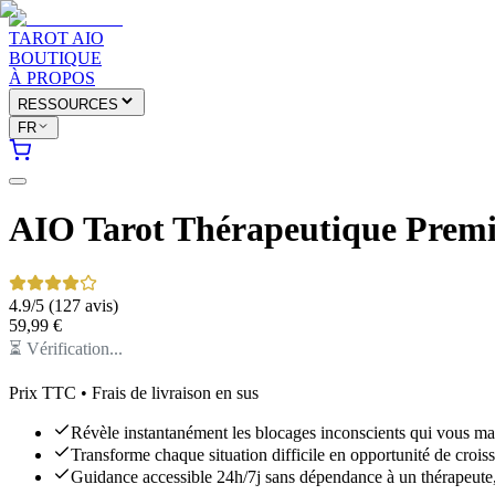
TAROT AIO
BOUTIQUE
À PROPOS
RESSOURCES
FR
AIO Tarot Thérapeutique Prem
4.9
/5 (
127
avis
)
59,99 €
⏳
Vérification...
Prix TTC • Frais de livraison en sus
Révèle instantanément les blocages inconscients qui vous ma
Transforme chaque situation difficile en opportunité de croiss
Guidance accessible 24h/7j sans dépendance à un thérapeute, r