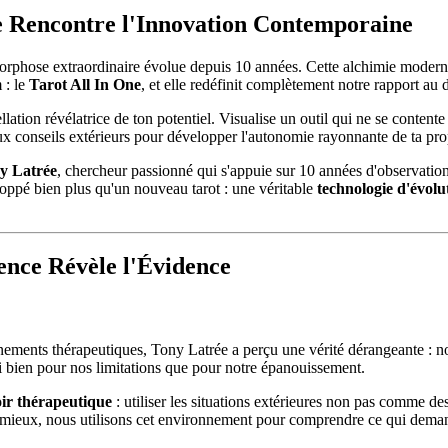
le Rencontre l'Innovation Contemporaine
rphose extraordinaire évolue depuis 10 années. Cette alchimie moderne n
 : le
Tarot All In One
, et elle redéfinit complètement notre rapport a
ation révélatrice de ton potentiel. Visualise un outil qui ne se contente p
conseils extérieurs pour développer l'autonomie rayonnante de ta prop
y Latrée
, chercheur passionné qui s'appuie sur 10 années d'observatio
eloppé bien plus qu'un nouveau tarot : une véritable
technologie d'évolu
ence Révèle l'Évidence
ements thérapeutiques, Tony Latrée a perçu une vérité dérangeante : no
si bien pour nos limitations que pour notre épanouissement.
oir thérapeutique
: utiliser les situations extérieures non pas comme d
tir mieux, nous utilisons cet environnement pour comprendre ce qui dema