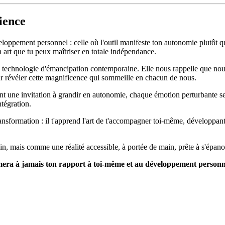
ience
oppement personnel : celle où l'outil manifeste ton autonomie plutôt qu
 art que tu peux maîtriser en totale indépendance.
 en technologie d'émancipation contemporaine. Elle nous rappelle que no
ur révéler cette magnificence qui sommeille en chacun de nous.
ient une invitation à grandir en autonomie, chaque émotion perturbante s
ntégration.
sformation : il t'apprend l'art de t'accompagner toi-même, développant c
, mais comme une réalité accessible, à portée de main, prête à s'épanouir
mera à jamais ton rapport à toi-même et au développement personne