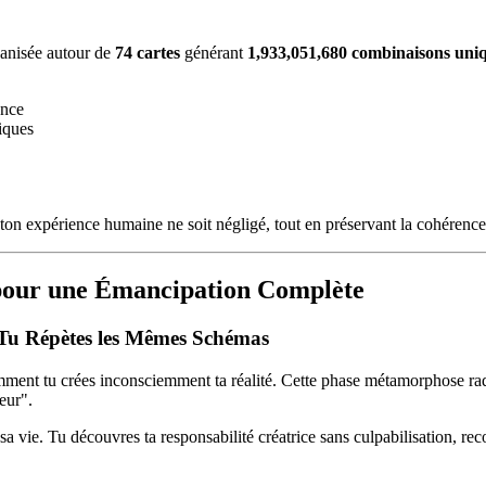
ganisée autour de
74 cartes
générant
1,933,051,680 combinaisons uni
ence
iques
de ton expérience humaine ne soit négligé, tout en préservant la cohéren
pour une Émancipation Complète
 Tu Répètes les Mêmes Schémas
omment tu crées inconsciemment ta réalité. Cette phase métamorphose rad
eur".
a vie. Tu découvres ta responsabilité créatrice sans culpabilisation, re