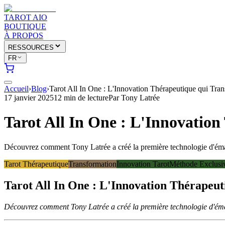
TAROT AIO
BOUTIQUE
À PROPOS
RESSOURCES
FR
Accueil
›
Blog
›
Tarot All In One : L'Innovation Thérapeutique qui Tr
17 janvier 2025
12 min de lecture
Par
Tony Latrée
Tarot All In One : L'Innovatio
Découvrez comment Tony Latrée a créé la première technologie d'émanci
Tarot Thérapeutique
Transformation
Innovation Tarot
Méthode Exclusi
Tarot All In One : L'Innovation Thérapeu
Découvrez comment Tony Latrée a créé la première technologie d'émanc