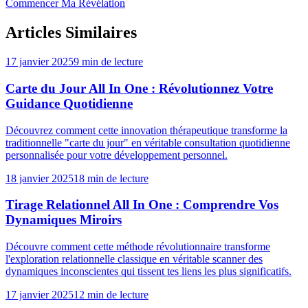
Commencer Ma Révélation
Articles Similaires
17 janvier 2025
9 min de lecture
Carte du Jour All In One : Révolutionnez Votre
Guidance Quotidienne
Découvrez comment cette innovation thérapeutique transforme la
traditionnelle "carte du jour" en véritable consultation quotidienne
personnalisée pour votre développement personnel.
18 janvier 2025
18 min de lecture
Tirage Relationnel All In One : Comprendre Vos
Dynamiques Miroirs
Découvre comment cette méthode révolutionnaire transforme
l'exploration relationnelle classique en véritable scanner des
dynamiques inconscientes qui tissent tes liens les plus significatifs.
17 janvier 2025
12 min de lecture